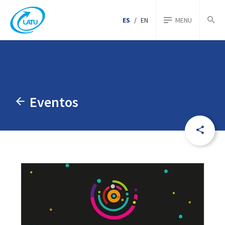
ES
/
EN
MENU
Eventos