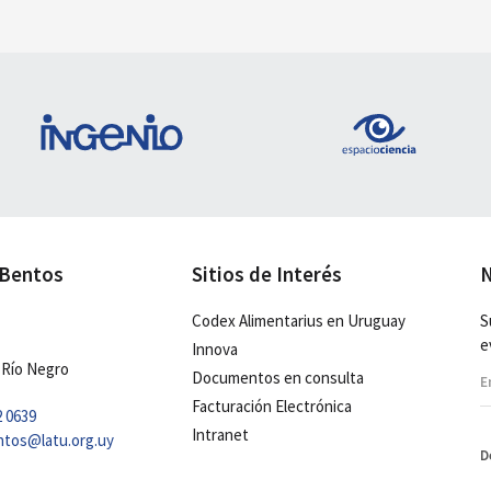
 Bentos
Sitios de Interés
N
Codex Alimentarius en Uruguay
S
e
Innova
 Río Negro
Documentos en consulta
Facturación Electrónica
2 0639
Intranet
ntos@latu.org.uy
D