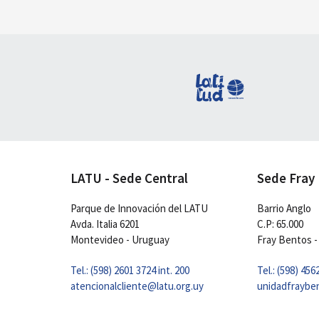
LATU - Sede Central
Sede Fray
Parque de Innovación del LATU
Barrio Anglo
Avda. Italia 6201
C.P: 65.000
Montevideo - Uruguay
Fray Bentos -
Tel.: (598) 2601 3724 int. 200
Tel.: (598) 456
atencionalcliente@latu.org.uy
unidadfraybe