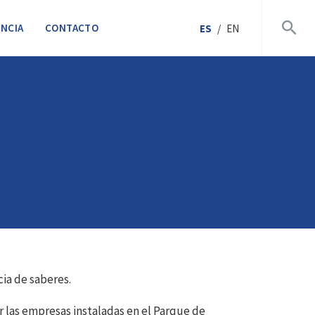
NCIA
CONTACTO
ES
/
EN
ia de saberes.
r las empresas instaladas en el Parque de