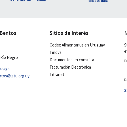
 Bentos
Sitios de Interés
N
Codex Alimentarius en Uruguay
S
e
Innova
 Río Negro
Documentos en consulta
Facturación Electrónica
2 0639
Intranet
ntos@latu.org.uy
D
S