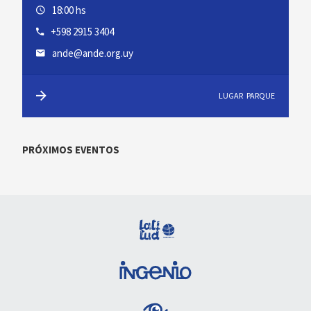
18
:
00
hs
+598 2915 3404
ande@ande.org.uy
LUGAR
PARQUE
PRÓXIMOS EVENTOS