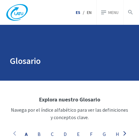
ES
/
EN
MENU
Glosario
Explora nuestro Glosario
Navega por el índice alfabético para ver las definiciones
y conceptos clave.
A
B
C
D
E
F
G
H
I