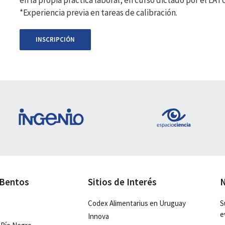
en la propia práctica laboral, en curso dictado por el LATU
*Experiencia previa en tareas de calibración.
INSCRIPCIÓN
 Bentos
Sitios de Interés
N
Codex Alimentarius en Uruguay
S
e
Innova