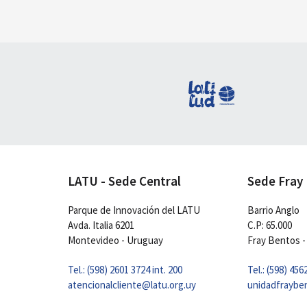
LATU - Sede Central
Sede Fray
Parque de Innovación del LATU
Barrio Anglo
Avda. Italia 6201
C.P: 65.000
Montevideo - Uruguay
Fray Bentos -
Tel.: (598) 2601 3724 int. 200
Tel.: (598) 456
atencionalcliente@latu.org.uy
unidadfraybe