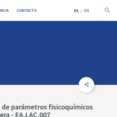
NCIA
CONTACTO
ES
/
EN
 de parámetros fisicoquímicos
era - EA.LAC.007