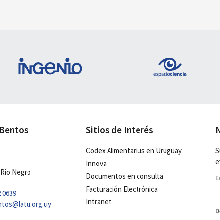
 Bentos
Sitios de Interés
N
Codex Alimentarius en Uruguay
S
e
Innova
 Río Negro
Documentos en consulta
Facturación Electrónica
2 0639
Intranet
ntos@latu.org.uy
D